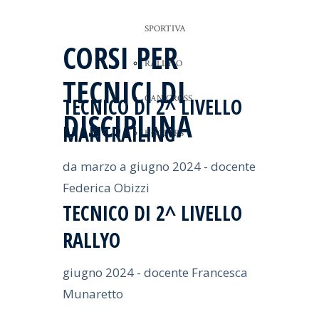
SPORTIVA
CORSI PER
RALLY-O
TECNICI DI
CANICROSS
TECNICO DI 2^
LIVELLO
DISCIPLINA
MANTRAILING
HOOPERS
da marzo a giugno 2024 - docente
Federica Obizzi
TECNICO DI 2^
LIVELLO
RALLYO
giugno 2024 - docente Francesca
Munaretto